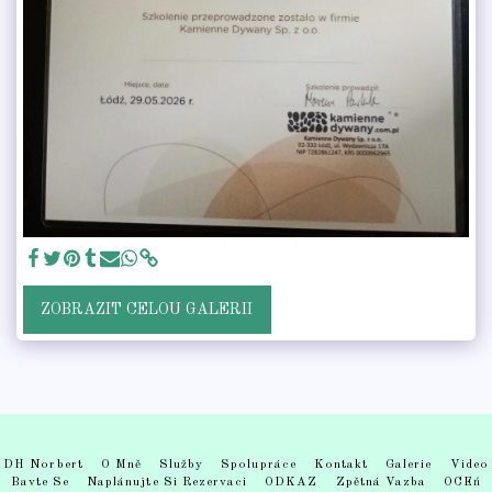
ZOBRAZIT CELOU GALERII
DH Norbert
O Mně
Služby
Spolupráce
Kontakt
Galerie
Video
Bavte Se
Naplánujte Si Rezervaci
ODKAZ
Zpětná Vazba
OCEń